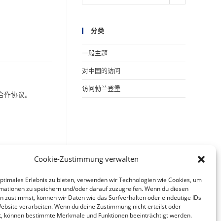
档
分类
一般主题
对中国的访问
访问勃兰登堡
项合作协议。
Cookie-Zustimmung verwalten
optimales Erlebnis zu bieten, verwenden wir Technologien wie Cookies, um
mationen zu speichern und/oder darauf zuzugreifen. Wenn du diesen
n zustimmst, können wir Daten wie das Surfverhalten oder eindeutige IDs
Website verarbeiten. Wenn du deine Zustimmung nicht erteilst oder
t, können bestimmte Merkmale und Funktionen beeinträchtigt werden.