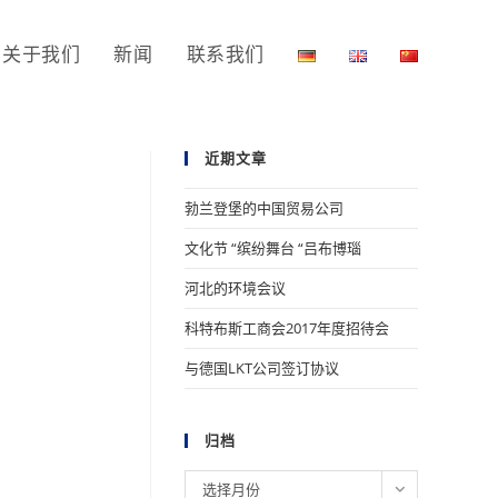
关于我们
新闻
联系我们
近期文章
勃兰登堡的中国贸易公司
文化节 “缤纷舞台 “吕布博瑙
河北的环境会议
科特布斯工商会2017年度招待会
与德国LKT公司签订协议
归档
归
选择月份