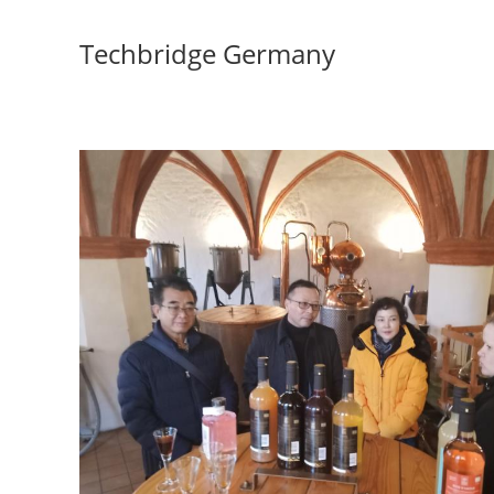
Skip
to
Techbridge Germany
content