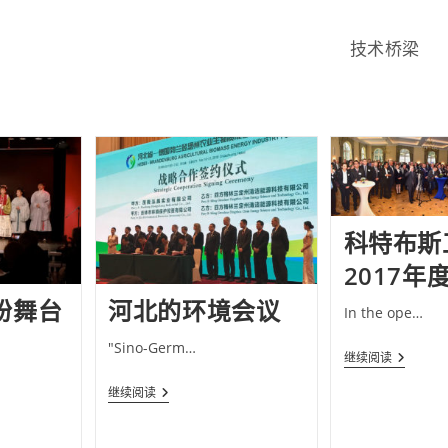
技术桥梁
科特布斯
2017年
纷舞台
河北的环境会议
In the ope…
"Sino-Germ…
科
继续阅读
特
布
河
继续阅读
斯
北
工
的
商
环