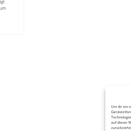
igt
zum
m
m
Um dir ein 
Geräteinfor
Technologie
auf dieser 
zurückziehs