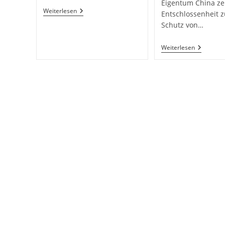
Eigentum China ze
Kulturfest
Weiterlesen
Entschlossenheit 
Mit
Schutz von…
Vortrag
Schutz
Weiterlesen
Von
Geistige
Eigentu