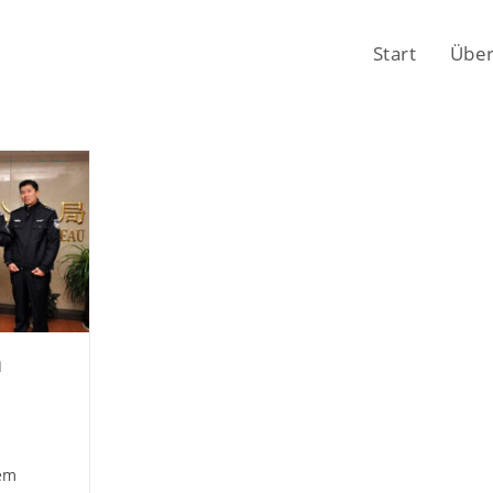
Start
Über
n
gem