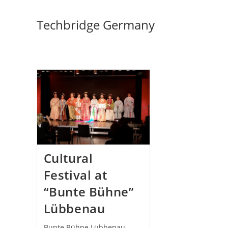
Skip
to
Techbridge Germany
content
Cultural
Festival at
“Bunte Bühne”
Lübbenau
Bunte Bühne Lübbenau