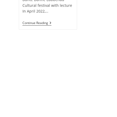
Cultural festival with lecture
In April 2022,…
Cultural
Continue Reading
Festival
At
“Bunte
Bühne”
Lübbenau